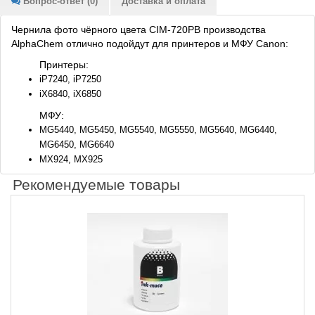
Вопрос-ответ (0)
Доставка и оплата
Чернила фото чёрного цвета CIM-720PB производства
AlphaChem отлично подойдут для принтеров и МФУ Canon:
Принтеры:
iP7240, iP7250
iX6840, iX6850
МФУ:
MG5440, MG5450, MG5540, MG5550, MG5640, MG6440,
MG6450, MG6640
MX924, MX925
Рекомендуемые товары