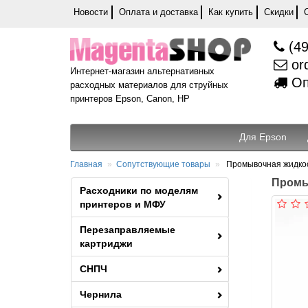
Новости
Оплата и доставка
Как купить
Скидки
(49
or
Интернет-магазин альтернативных
Оп
расходных материалов для струйных
принтеров Epson, Canon, HP
Для Epson
Главная
Сопутствующие товары
Промывочная жидкос
Промы
Расходники по моделям
принтеров и МФУ
Перезаправляемые
картриджи
СНПЧ
Чернила