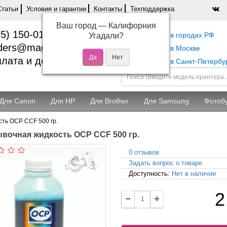
Статьи
Условия и гарантии
Контакты
Техподдержка
Ваш город —
Калифорния
5) 150-01-37
Самовывоз в городах РФ
Угадали?
ders@magentashop.ru
Самовывоз в Москве
лата и доставка
Самовывоз в Санкт-Петербу
Для Canon
Для HP
Для Brother
Для Samsung
Фотоб
ть OCP CCF 500 гр.
вочная жидкость OCP CCF 500 гр.
0 отзывов
Задать вопрос о товаре
Доступность:
Нет в наличии
2