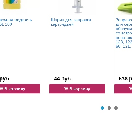
очная жидкость
Шприц для заправки
Заправо
SL 100
картриджей
для сер
обслужи
со встр
печатаю
123, 122
56, 121,
руб.
44 руб.
638 р
В корзину
В корзину