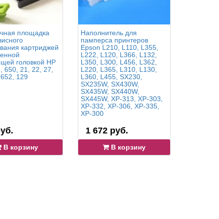
чная площадка
Наполнитель для
Игла для
висного
памперса принтеров
вания картриджей
Epson L210, L110, L355,
оенной
L222, L120, L366, L132,
щей головкой HP
L350, L300, L456, L362,
, 650, 21, 22, 27,
L220, L365, L310, L130,
 652, 129
L360, L455, SX230,
SX235W, SX430W,
SX435W, SX440W,
SX445W, XP-313, XP-303,
XP-332, XP-306, XP-335,
XP-300
уб.
1 672 руб.
55 руб
В корзину
В корзину