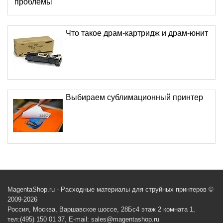
проблемы
Что такое драм-картридж и драм-юнит
Выбираем сублимационный принтер
MagentaShop.ru - Расходные материалы для струйных принтеров ©
2009-2026
Россия, Москва, Варшавское шоссе, 28Бс4 этаж 2 комната 1,
тел:(495) 150 01 37, E-mail: sales@magentashop.ru