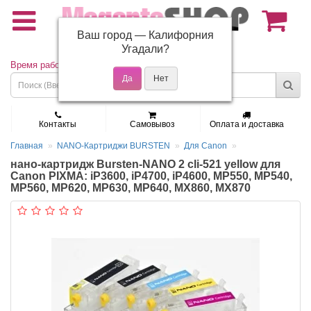
Ваш город —
Калифорния
(495) 150-01-37
Угадали?
Время работы: Пн - Пт 9:30 - 19:00
Контакты
Самовывоз
Оплата и доставка
Главная
NANO-Картриджи BURSTEN
Для Canon
нано-картридж Bursten-NANO 2 cli-521 yellow для
Canon PIXMA: iP3600, iP4700, iP4600, MP550, MP540,
MP560, MP620, MP630, MP640, MX860, MX870