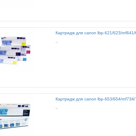
Картридж для canon lbp-621/623/mf641/64
..
Картридж для canon lbp-653/654/mf734/73
..