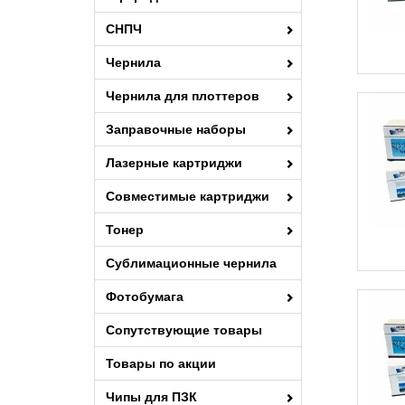
716C
MF641
СНПЧ
716M
MF643
Чернила
716Y
MF645
Чернила для плоттеров
718BK
MF732
718C
Заправочные наборы
MF734
718M
MF735
Лазерные картриджи
718Y
MF8030
Совместимые картриджи
731C
MF8040
Тонер
731HBK
MF8050
Сублимационные чернила
731M
MF8080
731Y
Фотобумага
MF8330
C2500
MF8340
Сопутствующие товары
LBP2510
MF8350
Товары по акции
LBP5500
MF8360
Чипы для ПЗК