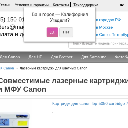
Статьи
Условия и гарантии
Контакты
Техподдержка
Ваш город —
Калифорния
5) 150-01-37
Самовывоз в городах РФ
Угадали?
ders@magentashop.ru
Самовывоз в Москве
лата и доставка
Самовывоз в Санкт-Петербу
Для Canon
Для HP
Для Brother
Для Samsung
Фотоб
ля Canon
Лазерные картриджи для цветных Canon
Совместимые лазерные картриджи
и МФУ Canon
Картридж для canon lbp-5050 cartridge 7
..