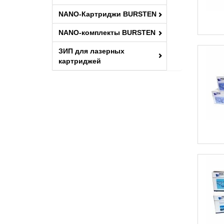
MF8380
NANO-Картриджи BURSTEN
MF8540
NANO-комплекты BURSTEN
MF8550
MF8580
ЗИП для лазерных
картриджей